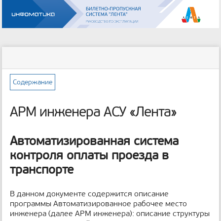
Инструменты
пользователя
меню
статус
Инструменты
и
сайта
страницы
быстрый
поиск
Содержание
м
е
АРМ инженера АСУ «Лента»
т
а
д
Автоматизированная система
а
контроля оплаты проезда в
н
н
транспорте
ы
е
с
В данном документе содержится описание
т
программы Автоматизированное рабочее место
р
инженера (далее АРМ инженера): описание структуры
а