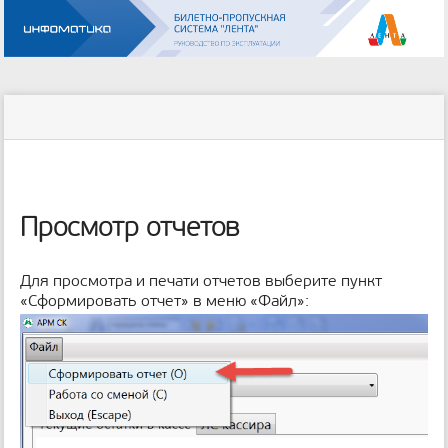
Инструменты
пользователя
меню
статус
Инструменты
и
сайта
страницы
быстрый
поиск
м
е
Просмотр отчетов
т
а
д
Для просмотра и печати отчетов выберите пункт
а
«Сформировать отчет» в меню «Файл»:
н
н
ы
е
с
т
р
а